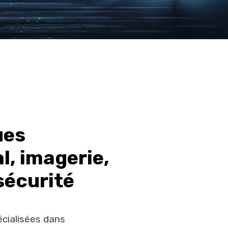
ues
l, imagerie,
sécurité
écialisées dans