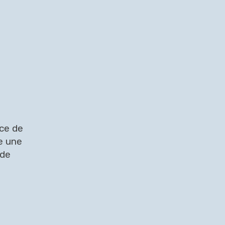
nce de
e une
 de