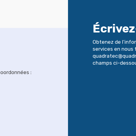
Écrive
Obtenez de l’info
services en nous f
quadratec@quadra
champs ci-dessou
 coordonnées :