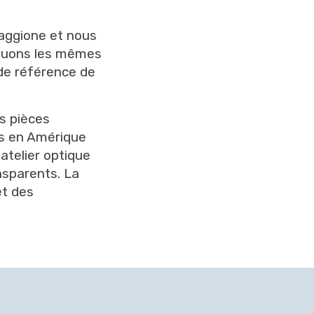
aggione et nous
iquons les mêmes
 de référence de
s pièces
ts en Amérique
atelier optique
nsparents. La
et des