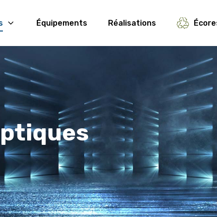
s
Équipements
Réalisations
Écore
ptiques